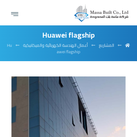
Huawei flagship
المشاريع
أعمال الهندسة الكهربائية والميكانيكية
Hu
awei flagship